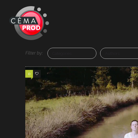
Filter by:
Categories
Authors
0
1