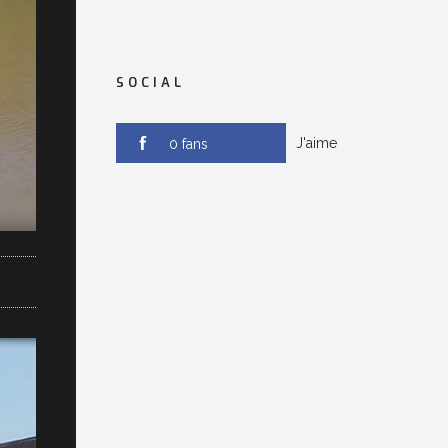
SOCIAL
J'aime
0 fans