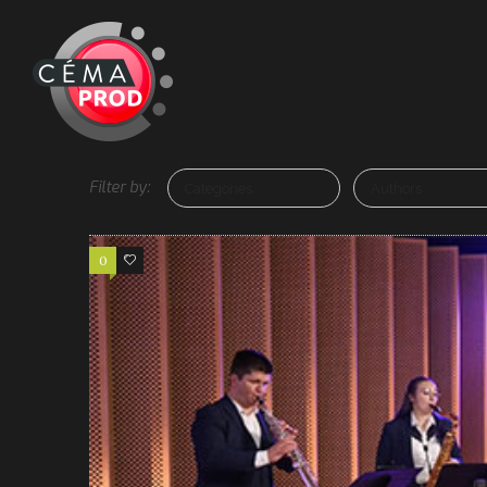
Filter by:
Categories
Authors
0
2